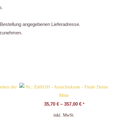
o.
er Bestellung angegebenen Lieferadresse.
ufzunehmen.
35,70
€
–
357,00
€
*
inkl. MwSt.