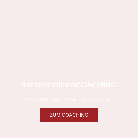
WELTWEIT
transformations
COACHING
VERÄNDERUNG . AUSDRUCK . WANDEL
ZUM COACHING