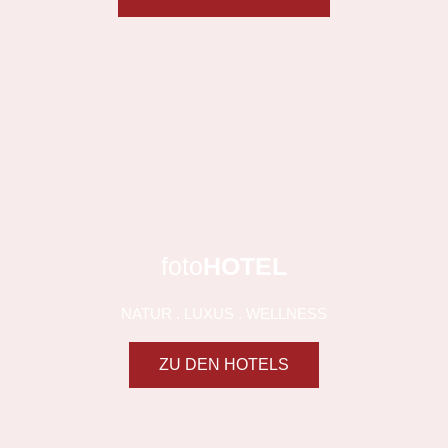
MEDITATIV
foto
HOTEL
NATUR . LUXUS . WELLNESS
ZU DEN HOTELS