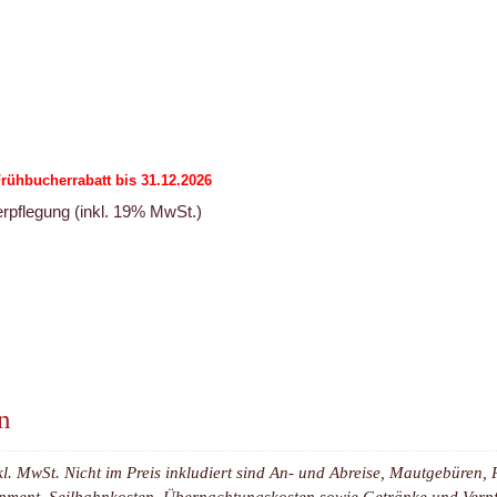
ühbucherrabatt bis 31.12.2026
rpflegung (inkl. 19% MwSt.)
n
kl. MwSt. Nicht im Preis inkludiert sind An- und Abreise, Mautgebüren
pment, Seilbahnkosten, Übernachtungskosten sowie Getränke und Verpf