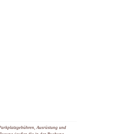
, Parkplatzgebühren, Ausrüstung und
legung (außer die in der Buchung