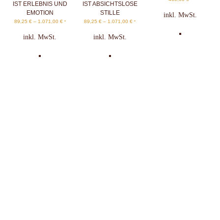
IST ERLEBNIS UND
IST ABSICHTSLOSE
EMOTION
STILLE
inkl. MwSt.
89,25
€
–
1.071,00
€
89,25
€
–
1.071,00
€
*
*
inkl. MwSt.
inkl. MwSt.