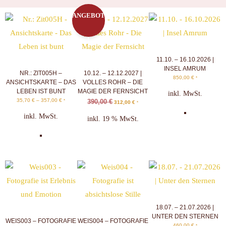
ANGEBOT
!
11.10. – 16.10.2026 |
INSEL AMRUM
NR.: ZIT005H –
10.12. – 12.12.2027 |
850,00
€
*
ANSICHTSKARTE – DAS
VOLLES ROHR – DIE
LEBEN IST BUNT
MAGIE DER FERNSICHT
inkl. MwSt.
35,70
€
–
357,00
€
*
390,00
€
312,00
€
*
inkl. MwSt.
inkl. 19 % MwSt.
18.07. – 21.07.2026 |
UNTER DEN STERNEN
WEIS003 – FOTOGRAFIE
WEIS004 – FOTOGRAFIE
460,00
€
*